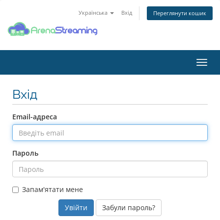
Українська
Вхід
Переглянути кошик
Пере
наві
Вхід
Email-адреса
Пароль
Запам'ятати мене
Забули пароль?