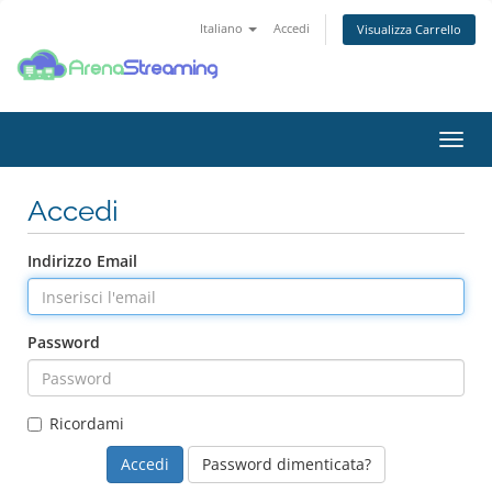
Italiano
Accedi
Visualizza Carrello
Attiv
Navi
Accedi
Indirizzo Email
Password
Ricordami
Password dimenticata?