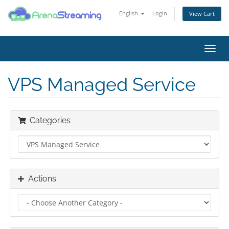
English
Login
View Cart
Toggl
navig
VPS Managed Service
Categories
Actions