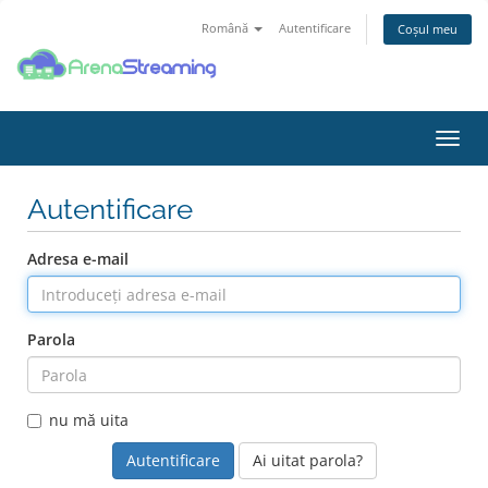
Română
Autentificare
Coșul meu
Navi
Toggl
Autentificare
Adresa e-mail
Parola
nu mă uita
Ai uitat parola?