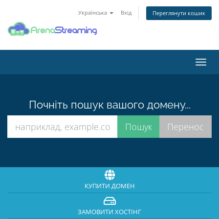
Українська
Вхід
Переглянути кошик
Пере
наві
Почніть пошук вашого домену...
КУПИТИ ДОМЕН
ЗАМОВИТИ ХОСТІНГ