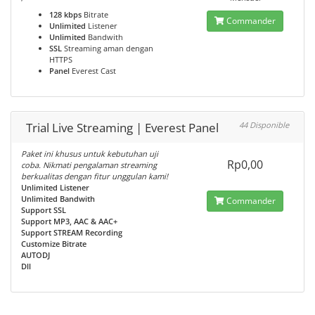
128 kbps
Bitrate
Commander
Unlimited
Listener
Unlimited
Bandwith
SSL
Streaming aman dengan
HTTPS
Panel
Everest Cast
Trial Live Streaming | Everest Panel
44 Disponible
Paket ini khusus untuk kebutuhan uji
Rp0,00
coba. Nikmati pengalaman streaming
berkualitas dengan fitur unggulan kami!
Unlimited Listener
Unlimited Bandwith
Commander
Support SSL
Support MP3, AAC & AAC+
Support STREAM Recording
Customize Bitrate
AUTODJ
Dll