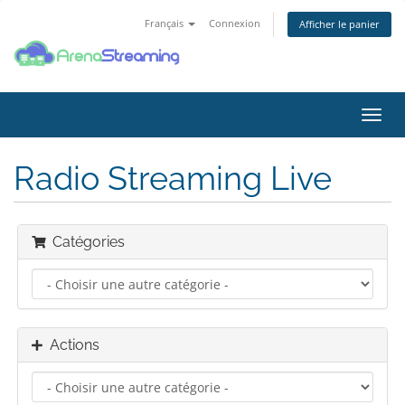
Français
Connexion
Afficher le panier
Bascu
la
navig
Radio Streaming Live
Catégories
Actions