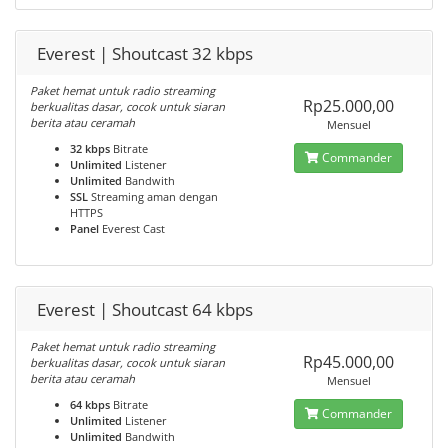
Everest | Shoutcast 32 kbps
Paket hemat untuk radio streaming
Rp25.000,00
berkualitas dasar, cocok untuk siaran
berita atau ceramah
Mensuel
32 kbps
Bitrate
Commander
Unlimited
Listener
Unlimited
Bandwith
SSL
Streaming aman dengan
HTTPS
Panel
Everest Cast
Everest | Shoutcast 64 kbps
Paket hemat untuk radio streaming
Rp45.000,00
berkualitas dasar, cocok untuk siaran
berita atau ceramah
Mensuel
64 kbps
Bitrate
Commander
Unlimited
Listener
Unlimited
Bandwith