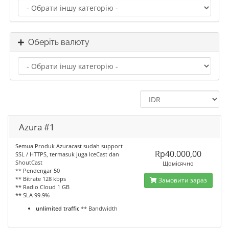
Оберіть валюту
Azura #1
Semua Produk Azuracast sudah support
Rp40.000,00
SSL / HTTPS, termasuk juga IceCast dan
ShoutCast
Щомісячно
** Pendengar 50
** Bitrate 128 kbps
Замовити зараз
** Radio Cloud 1 GB
** SLA 99.9%
unlimited traffic
** Bandwidth