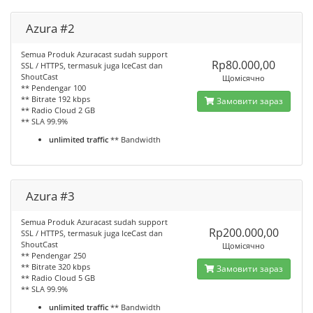
Azura #2
Semua Produk Azuracast sudah support
Rp80.000,00
SSL / HTTPS, termasuk juga IceCast dan
ShoutCast
Щомісячно
** Pendengar 100
** Bitrate 192 kbps
Замовити зараз
** Radio Cloud 2 GB
** SLA 99.9%
unlimited traffic
** Bandwidth
Azura #3
Semua Produk Azuracast sudah support
Rp200.000,00
SSL / HTTPS, termasuk juga IceCast dan
ShoutCast
Щомісячно
** Pendengar 250
** Bitrate 320 kbps
Замовити зараз
** Radio Cloud 5 GB
** SLA 99.9%
unlimited traffic
** Bandwidth