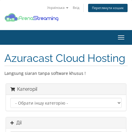
Українська
Вхід
Переглянути кошик
Пере
наві
Azuracast Cloud Hosting
Langsung siaran tanpa software khusus !
Категорії
Дії