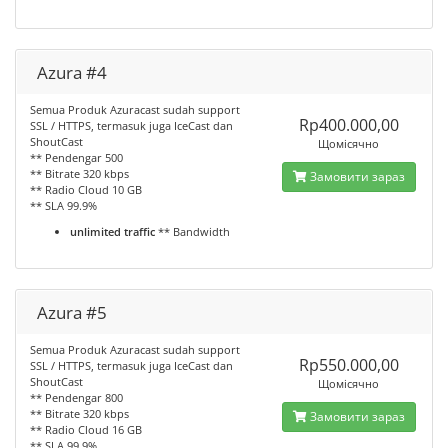
Azura #4
Semua Produk Azuracast sudah support
Rp400.000,00
SSL / HTTPS, termasuk juga IceCast dan
ShoutCast
Щомісячно
** Pendengar 500
** Bitrate 320 kbps
Замовити зараз
** Radio Cloud 10 GB
** SLA 99.9%
unlimited traffic
** Bandwidth
Azura #5
Semua Produk Azuracast sudah support
Rp550.000,00
SSL / HTTPS, termasuk juga IceCast dan
ShoutCast
Щомісячно
** Pendengar 800
** Bitrate 320 kbps
Замовити зараз
** Radio Cloud 16 GB
** SLA 99.9%