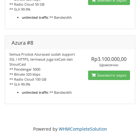
Замовити зараз
** Radio Cloud 50 GB
** SLA 99.9%
unlimited traffic
** Bandwidth
Azura #8
Semua Produk Azuracast sudah support
Rp3.100.000,00
SSL / HTTPS, termasuk juga IceCast dan
ShoutCast
Щомісячно
** Pendengar 5000
** Bitrate 320 kbps
Замовити зараз
** Radio Cloud 100 GB
** SLA 99.9%
unlimited traffic
** Bandwidth
Powered by
WHMCompleteSolution