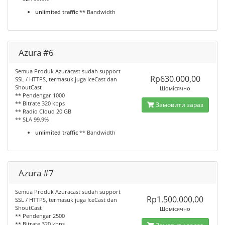
unlimited traffic
** Bandwidth
Azura #6
Semua Produk Azuracast sudah support
Rp630.000,00
SSL / HTTPS, termasuk juga IceCast dan
ShoutCast
Щомісячно
** Pendengar 1000
** Bitrate 320 kbps
Замовити зараз
** Radio Cloud 20 GB
** SLA 99.9%
unlimited traffic
** Bandwidth
Azura #7
Semua Produk Azuracast sudah support
Rp1.500.000,00
SSL / HTTPS, termasuk juga IceCast dan
ShoutCast
Щомісячно
** Pendengar 2500
** Bitrate 320 kbps